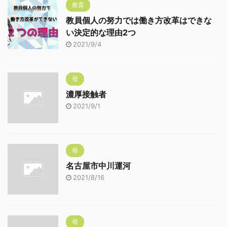
教育
教員個人の努力では働き方改革はできな
い決定的な理由2つ
2021/9/4
母
濃厚接触者
2021/9/1
母
名古屋市中川運河
2021/8/16
母