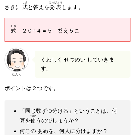
しき
はっぴょう
さきに
式
と答えを
発表
します。
しき
式
２０÷４＝５ 答え５こ
くわしく せつめい していきま
す。
たんく
ポイントは２つです。
「同じ数ずつ分ける」ということは、何
つか
算を
使
うのでしょうか？
何この あめを、何人に分けますか？