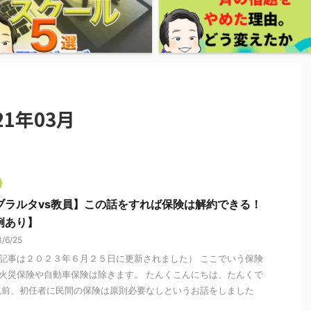
1年03月
ブラルタvs教員】この話をすれば保険は解約できる！
例あり】
3/6/25
記事は２０２３年６月２５日に更新されました） ここでいう保険
火災保険や自動車保険は除きます。 たんくこんにちは、たんくで
以前、初任者に民間の保険は原則必要なしというお話をしました
.