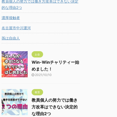
教員個人の努力では働き方改革はできない決定
的な理由2つ
濃厚接触者
名古屋市中川運河
孫は自由人
お金
Win-Winチャリティー始
めました！
2021/10/10
教育
教員個人の努力では働き
方改革はできない決定的
な理由2つ