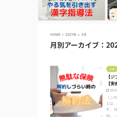
HOME
>
2021年
>
3月
月別アーカイブ：202
お金
【ジ
【実
202
（この
とは、
す。 
ね。 ..