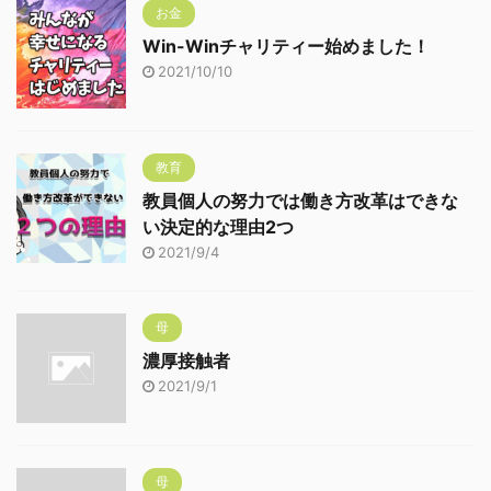
お金
Win-Winチャリティー始めました！
2021/10/10
教育
教員個人の努力では働き方改革はできな
い決定的な理由2つ
2021/9/4
母
濃厚接触者
2021/9/1
母