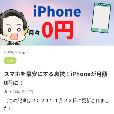
HOME
>
お金
>
お金
スマホを最安にする裏技！iPhoneが月額
0円に！
2021年1月23日
（この記事は２０２１年１月２３日に更新されまし
た）