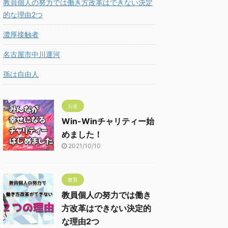
教員個人の努力では働き方改革はできない決定
的な理由2つ
濃厚接触者
名古屋市中川運河
孫は自由人
お金
Win-Winチャリティー始
めました！
2021/10/10
教育
教員個人の努力では働き
方改革はできない決定的
な理由2つ