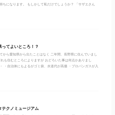
持ちになります。 もしかして私だけでしょうか？ 「サザエさん
県ってよいところ！？
てから愛知県から出たことはなく 二年間、長野県に住んでいまし
どれも住むところによりますが おどろいた事は何点かありまし
・ ・自治体にもよるがゴミ袋、水道代が高価 ・プロパンガスが入
タテクノミュージアム