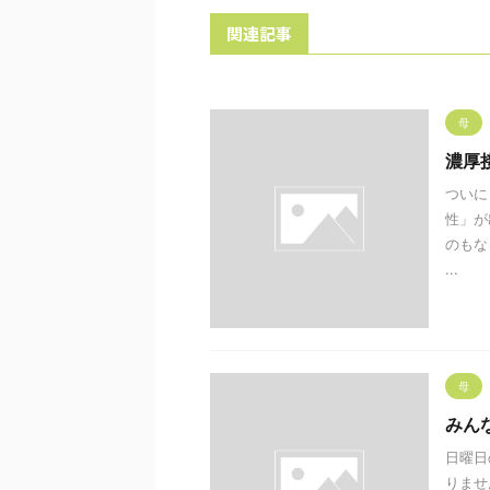
関連記事
母
濃厚
ついに
性」が
のもな
...
母
みん
日曜日
りませ