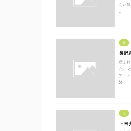
らい気
...
母
長野
産まれ
た。 
て・・
浴 ...
母
トヨ